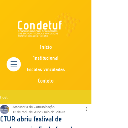
Início
Institucional
Escolas vinculadas
Contato
Post
Assessoria de Comunicação
12 de mai. de 2022
2 min de leitura
CTUR abriu festival de