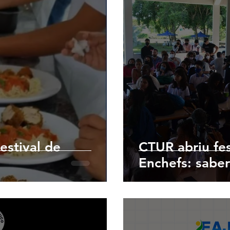
estival de
CTUR abriu fes
Enchefs: sabe