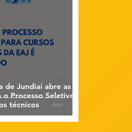
a de Jundiaí abre as
a o Processo Seletivo
os técnicos