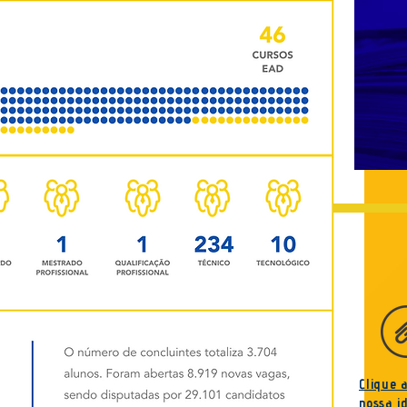
Clique 
nossa
i