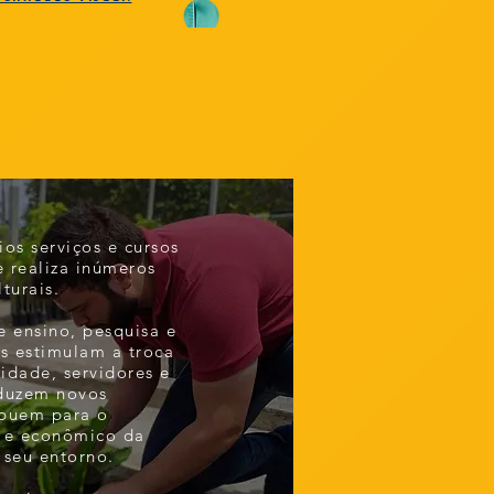
ios serviços e cursos
 realiza inúmeros
lturais.
e ensino, pesquisa e
as estimulam a troca
idade, servidores e
oduzem novos
ibuem para o
l e econômico da
seu entorno.