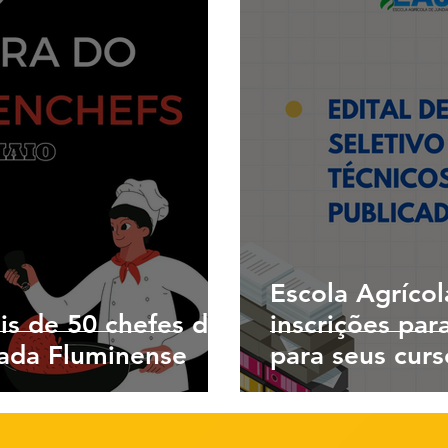
Escola Agrícol
is de 50 chefes de
inscrições par
xada Fluminense
para seus curs