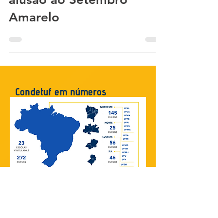
alusão ao Setembro
Amarelo
Condetuf em números