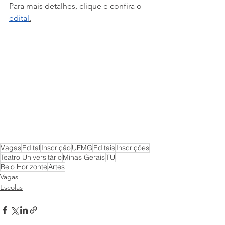
Para mais detalhes, clique e confira o 
edital
.
Vagas
Edital
Inscrição
UFMG
Editais
Inscrições
Teatro Universitário
Minas Gerais
TU
Belo Horizonte
Artes
Vagas
Escolas