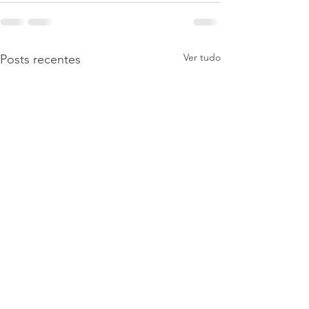
Ver tudo
Posts recentes
Conheça os projetos da EAgro