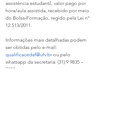
assistência estudantil, valor pago por 
hora/aula assistida, recebido por meio 
do Bolsa-Formação, regido pela Lei nº 
12.513/2011.
Informações mais detalhadas podem 
ser obtidas pelo e-mail: 
qualificacedaf@ufv.br
 ou pelo 
whatsapp da secretaria: (31) 9 9835 – 
7383.
Link do formulário de inscrição: 
https://forms.gle/T7cpuHvZX1CCEdLW
9
.
UFMG
CEDAF
MEI
Empreendedorismo
Vagas
Escolas
Capacitação