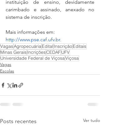
instituição de ensino, devidamente 
carimbado e assinado, anexado no 
sistema de inscrição.
Mais informações em: 
http://www.pse.caf.ufv.br
.
Vagas
Agropecuária
Edital
Inscrição
Editais
Minas Gerais
Incrições
CEDAF
UFV
Universidade Federal de Viçosa
Viçosa
Vagas
Escolas
Ver tudo
Posts recentes