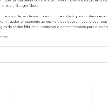
 virtude da pandemia do novo coronavirus Covid-19, na próxima se
vereiro, via Google Meet.
 tempos de pandemia", o encontro é voltado para professores e d
jam ligados diretamente ao ensino e que queiram aperfeiçoar seus
gias de ensino híbrido e, promover o debate também para o autoc
aima