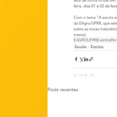
será de forma virtual em
feira, dias 01 e 02 de fe
Com o tema "A escola em
da EAgro/UFRR, que este
sobre as novas metodolo
mental.
EAGRO
UFRR
Eventos
Ror
Escolas
Eventos
Posts recentes