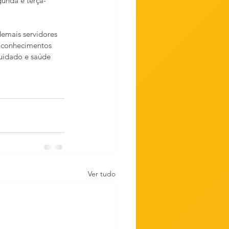
gunda e terça-
emais servidores 
 conhecimentos 
uidado e saúde 
Ver tudo