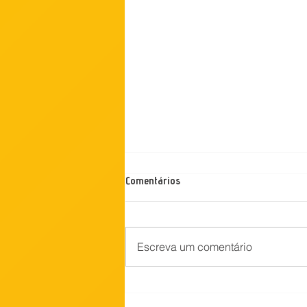
Comentários
Escreva um comentário
Fazendinha Agroecológica de
Seropédica celebra seus 30 anos