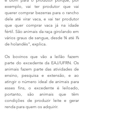
é bom para o produtor porque, por 
exemplo, vai ter produtor que vai 
querer comprar bezerras para o rancho 
dele até virar vaca, e vai ter produtor 
que quer comprar vaca já na idade 
fértil. São animais da raça girolando em 
vários graus de sangue, desde ¾ até ⅞ 
de holandês", explica. 
Os bovinos que vão a leilão fazem 
parte do excedente da EAJ/UFRN. Os 
animais fazem parte das atividades de 
ensino, pesquisa e extensão, e ao 
atingir o número ideal de animais para 
esses fins, o excedente é leiloado, 
portanto, são animais que têm 
condições de produzir leite e gerar 
renda para quem os adquirir.