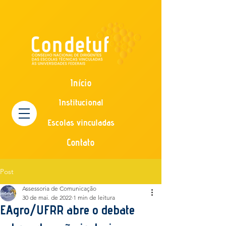
Início
Institucional
Escolas vinculadas
Contato
Post
Assessoria de Comunicação
30 de mai. de 2022
1 min de leitura
EAgro/UFRR abre o debate