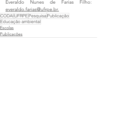
Everaldo Nunes de Farias Filho: 
everaldo.farias@ufrpe.br.
CODAI
UFRPE
Pesquisa
Publicação
Educação ambiental
Escolas
Publicações
Ver tudo
Posts recentes