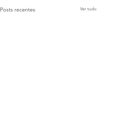
Ver tudo
Posts recentes
Conheça os projetos da EAgro
PROJETOS DE EXTENSÃO
Ciências Agrárias Saúde e
Comentários