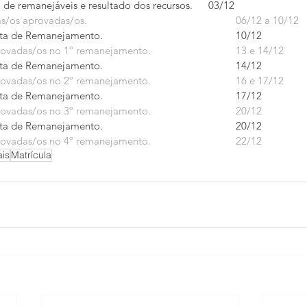
Resultado Final, lista de remanejáveis e resultado dos recursos. 	03/12
Matrícula Regular das/os aprovadas/os. 						06/12 a 10/12
Divulgação da 1ª Lista de Remanejamento. 					10/12
Matrícula das/os aprovadas/os no 1º remanejamento. 			13 e 14/12
Divulgação da 2ª Lista de Remanejamento. 					14/12
Matrícula das/os aprovadas/os no 2º remanejamento. 			16 e 17/12
Divulgação da 3ª Lista de Remanejamento. 					17/12
Matrícula das/os aprovadas/os no 3º remanejamento. 			20/12
Divulgação da 4ª Lista de Remanejamento. 					20/12
Matrícula das/os aprovadas/os no 4º remanejamento. 			22/12
ais
Matrícula