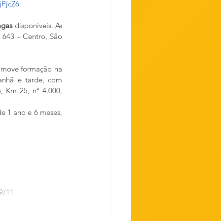
jPjcZ6
agas
 disponíveis. As 
 643 – Centro, São 
omove formação na 
anhã e tarde, com 
 Km 25, nº 4.000, 
e 1 ano e 6 meses, 
	03/11 a 19/11