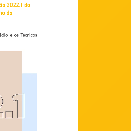
ão 2022.1
 do 
no da 
dio e os Técnicos 