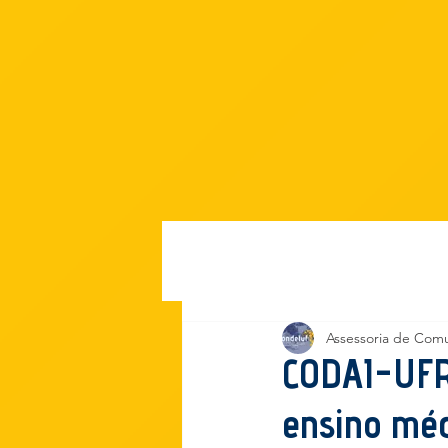
Início
Assessoria de Com
CODAI-UFRP
ensino méd