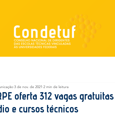
Institucional
Escolas vinculadas
unicação
3 de nov. de 2021
2 min de leitura
E oferta 312 vagas gratuitas
io e cursos técnicos