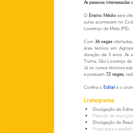
As pessoas interessadas 
O 
Ensino Médio
 será of
aulas acontecem no Coda
Lourenço da Mata (PE).
Com 
36 vagas
 ofertadas
área técnica em Agrope
duração de 3 anos. As a
Tiúma, São Lourenço da
Já os cursos técnicos s
e possuem
 72 vagas,
 cad
Confira o 
Edital
 e o cro
Cronograma