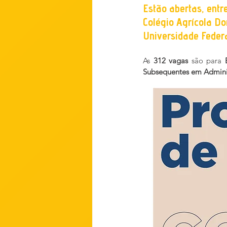
Estão abertas, entre
Colégio Agrícola D
Universidade Feder
As
 312 vagas
 são para 
Subsequentes em Admini