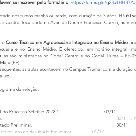
devem se inscrever pelo formulário
: 
https://forms.gle/q23a1HHB7Av
ertado nos turnos manhã ou tarde, com duração de 3 anos. Há 
60 v
i Centro, localizado na Avenida Doutor Francisco Corrêa, número
, o 
Curso Técnico em Agropecuária Integrado ao Ensino Médio
 pr
cuária e no Ensino Médio. É oferecido, em horário integral, m
ulas são ministradas no Codai Centro e no Codai Tiúma – PE-05,
 Mata (PE).
ubsequentes, as aulas acontecem no Campus Tiúma, com a duração d
a um.
nograma da seleção.
Divulgação do Edital do Processo Seletivo 2022.1				03/11
Período de Inscrições. 									
Divulgação do Resultado Preliminar. 							30/11
Prazo para a pedido de recurso ao Resultado Preliminar. 		01/12