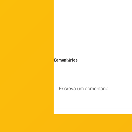
Comentários
Escreva um comentário
Professora, pesquisadora e
gestora assume a presidência do
Condetuf