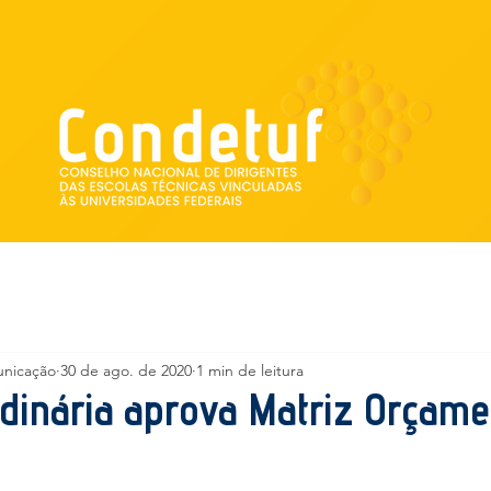
Institucional
Escolas vinculadas
unicação
30 de ago. de 2020
1 min de leitura
dinária aprova Matriz Orçame