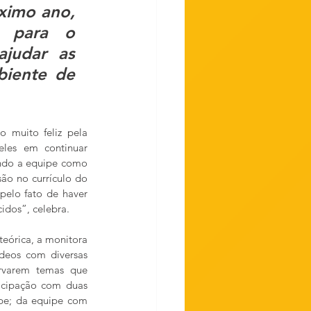
ximo ano, 
 para o 
ajudar as 
iente de 
 muito feliz pela 
eles em continuar 
ando a equipe como 
ão no currículo do 
pelo fato de haver 
idos”, celebra. 
eórica, a monitora 
deos com diversas 
rvarem temas que 
icipação com duas 
pe; da equipe com 