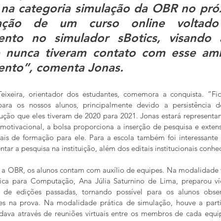
 na categoria simulação da OBR no pró
ação de um curso online voltado
mento no simulador 
sBotics
, visando 
 nunca tiveram contato com esse amb
ento”, comenta Jonas.
ixeira, orientador dos estudantes, comemora a conquista. “Fico
ara os nossos alunos, principalmente devido a persistência d
lução que eles tiveram de 2020 para 2021. Jonas estará represent
otivacional, a bolsa proporciona a inserção de pesquisa e extens
ais de formação para ele. Para a escola também foi interessante 
ar a pesquisa na instituição, além dos editais institucionais conhec
 a OBR, os alunos contam com auxílio de equipes. Na modalidade t
nica para Computação, Ana Júlia Saturnino de Lima, preparou ví
s de edições passadas, tornando possível para os alunos obse
es na prova. Na modalidade prática de simulação, houve a part
dava através de reuniões virtuais entre os membros de cada equi