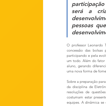
participação
será a cri
desenvolvi
pessoas que
desenvolvim
O professor Leonardo Te
concessão das bolsas p
participando e pela evo
um todo. Além do fator m
aluno, gerando diferenci
uma nova forma de foment
Sobre a preparação para
da disciplina de Eletrô
resoluções de questõe
costumam estar present
equipes. A dinâmica se 