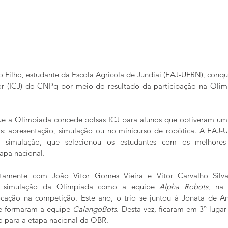
 Filho, estudante da Escola Agrícola de Jundiaí (EAJ-UFRN), conqu
ior (ICJ) do CNPq por meio do resultado da participação na Olimp
que a Olimpíada concede bolsas ICJ para alunos que obtiveram 
s: apresentação, simulação ou no minicurso de robótica. A EAJ-U
e simulação, que selecionou os estudantes com os melhores
apa nacional.
tamente com João Vitor Gomes Vieira e Vitor Carvalho Silva,
e simulação da Olimpíada como a equipe 
Alpha Robots
, na 
cação na competição. Este ano, o trio se juntou à Jonata de An
 formaram a equipe 
CalangoBots
. Desta vez, ficaram em 3º lugar
ão para a etapa nacional da OBR.