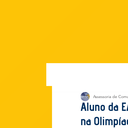
Início
Assessoria de Com
Aluno da E
na Olimpía