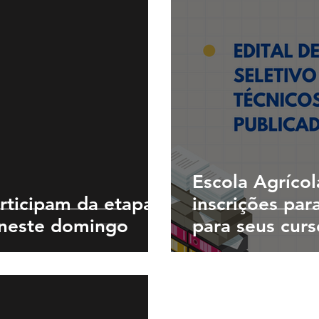
Escola Agrícol
rticipam da etapa
inscrições par
 neste domingo
para seus curs