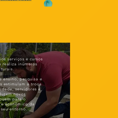
ios serviços e cursos
 realiza inúmeros
lturais.
e ensino, pesquisa e
as estimulam a troca
idade, servidores e
oduzem novos
ibuem para o
l e econômico da
seu entorno.