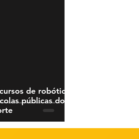
cursos de robótica
colas públicas do
orte