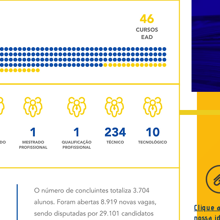
Clique 
nossa
i